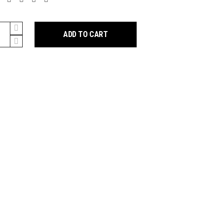
no
ADD TO CART
y